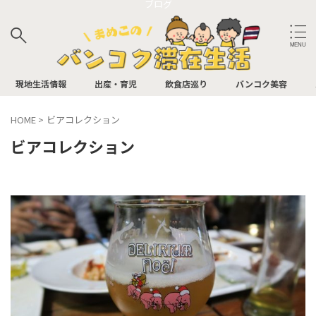
ブログ
サイト内検索
現地生活情報
出産・育児
飲食店巡り
バンコク美容
HOME
>
ビアコレクション
ビアコレクション
バンコク飲食店
アフタヌーンティー
イタリアン
パン屋
ビュッフェ
BAR
カフェ
中華
日本食
お肉
タイ料理
多国籍
バンコク飲食店（最寄り駅別）