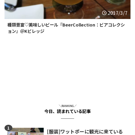
BTSセントルイス
BTSアーリー
2017/3/7
BTSアソーク
BTSチットロム
BTSチョンノンシー
BTSエカマイ
種類豊富♡美味しいビール『BeerCollection：ビアコレクシ
ョン』＠Kビレッジ
BTSナショナルスタジア
BTSナナ
ム
BTSパヤタイ
BTSプルンチット
BTSプラカノン
BTSプロンポン
BTSラチャダムリー
BTSラチャテウィー
BTSサラデーン
BTSサイアム
BTSトンロー
MRTルンピニ
MRTサムヤン
MRTサムヨット
BTSオンヌット
リバーサイド
＼RANKING／
その他エリア
今日、読まれている記事
検索
[服装]ワットポーに観光に来ている