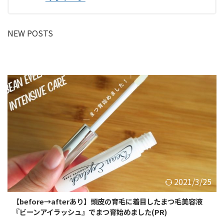
BTSセントルイス
BTSアーリー
BTSアソーク
BTSチットロム
NEW POSTS
BTSチョンノンシー
BTSエカマイ
BTSナショナルスタジア
BTSナナ
ム
BTSパヤタイ
BTSプルンチット
BTSプラカノン
BTSプロンポン
BTSラチャダムリー
BTSラチャテウィー
BTSサラデーン
BTSサイアム
BTSトンロー
MRTルンピニ
MRTサムヤン
MRTサムヨット
BTSオンヌット
リバーサイド
その他エリア
2021/3/25
【before→afterあり】頭皮の育毛に着目したまつ毛美容液
検索
『ビーンアイラッシュ』でまつ育始めました(PR)