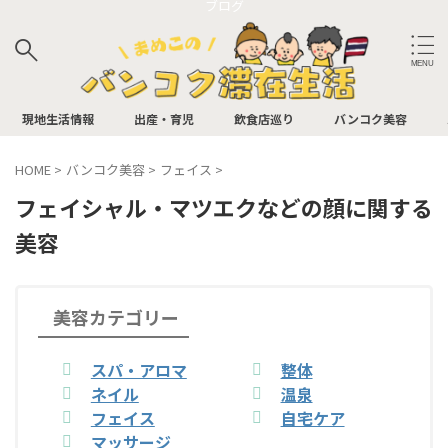
ブログ
サイト内検索
現地生活情報
出産・育児
飲食店巡り
バンコク美容
HOME
>
バンコク美容
>
フェイス
>
フェイシャル・マツエクなどの顔に関する
バンコク飲食店
美容
アフタヌーンティー
イタリアン
パン屋
ビュッフェ
BAR
カフェ
美容カテゴリー
中華
日本食
お肉
タイ料理
スパ・アロマ
整体
ネイル
温泉
多国籍
フェイス
自宅ケア
バンコク飲食店（最寄り駅別）
マッサージ