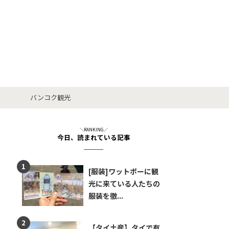
バンコク観光
＼RANKING／
今日、読まれている記事
[服装]ワットポーに観
光に来ている人たちの
服装を徹...
【タイ土産】タイで有