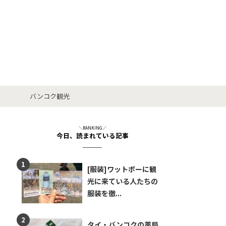
バンコク観光
＼RANKING／
今日、読まれている記事
[服装]ワットポーに観
光に来ている人たちの
服装を徹...
タイ・バンコクの薬局