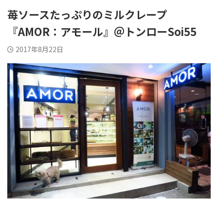
BTSセントルイス
BTSアーリー
苺ソースたっぷりのミルクレープ
BTSアソーク
BTSチットロム
『AMOR：アモール』＠トンローSoi55
BTSチョンノンシー
BTSエカマイ
2017年8月22日
BTSナショナルスタジア
BTSナナ
ム
BTSパヤタイ
BTSプルンチット
BTSプラカノン
BTSプロンポン
BTSラチャダムリー
BTSラチャテウィー
BTSサラデーン
BTSサイアム
BTSトンロー
MRTルンピニ
MRTサムヤン
MRTサムヨット
BTSオンヌット
リバーサイド
その他エリア
検索