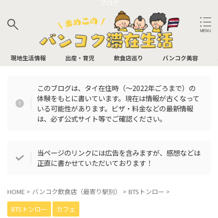
ブログ
サイト内検索
現地生活情報
出産・育児
飲食店巡り
バンコク美容
このブログは、タイ在住時（〜2022年ごろまで）の
体験をもとに書いています。現在は情報が古くなって
バンコク飲食店
いる可能性があります。ビザ・料金などの最新情報
は、必ず公式サイト等でご確認ください。
アフタヌーンティー
イタリアン
パン屋
ビュッフェ
BAR
カフェ
当ページのリンクには広告を含みますが、感想などは
正直に書かせていただいております！
中華
日本食
お肉
タイ料理
HOME
>
バンコク飲食店（最寄り駅別）
>
BTSトンロー
>
多国籍
BTSトンロー
カフェ
バンコク飲食店（最寄り駅別）