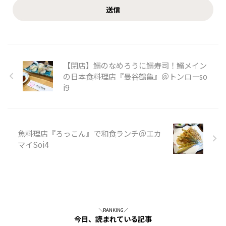
【閉店】鰯のなめろうに鰯寿司！鰯メイン
の日本食料理店『曼谷鶴亀』＠トンローso
i9
魚料理店『ろっこん』で和食ランチ＠エカ
マイSoi4
＼RANKING／
今日、読まれている記事