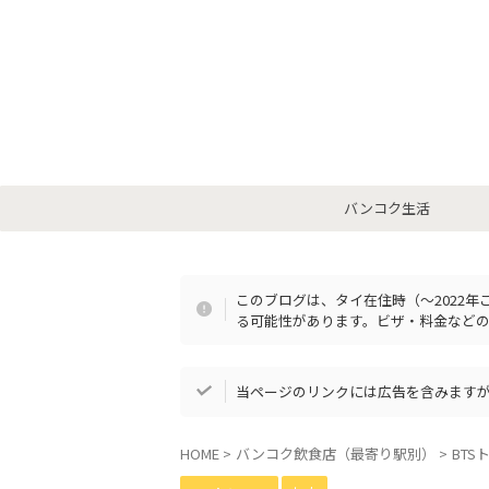
バンコク生活
このブログは、タイ在住時（〜2022
る可能性があります。ビザ・料金など
当ページのリンクには広告を含みます
HOME
>
バンコク飲食店（最寄り駅別）
>
BTS