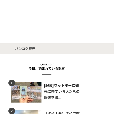
バンコク観光
＼RANKING／
今日、読まれている記事
[服装]ワットポーに観
光に来ている人たちの
服装を徹...
【タイ土産】タイで有