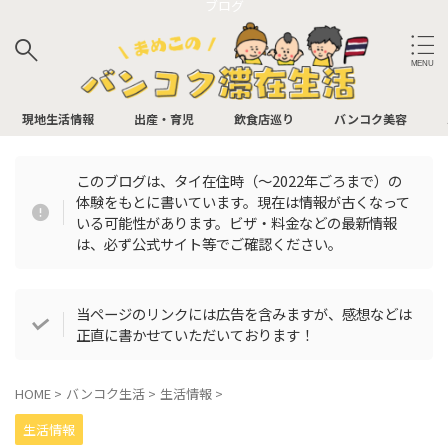
ブログ
サイト内検索
現地生活情報
出産・育児
飲食店巡り
バンコク美容
このブログは、タイ在住時（〜2022年ごろまで）の
体験をもとに書いています。現在は情報が古くなって
バンコク飲食店
いる可能性があります。ビザ・料金などの最新情報
は、必ず公式サイト等でご確認ください。
アフタヌーンティー
イタリアン
パン屋
ビュッフェ
BAR
カフェ
当ページのリンクには広告を含みますが、感想などは
正直に書かせていただいております！
中華
日本食
お肉
タイ料理
HOME
>
バンコク生活
>
生活情報
>
多国籍
生活情報
バンコク飲食店（最寄り駅別）