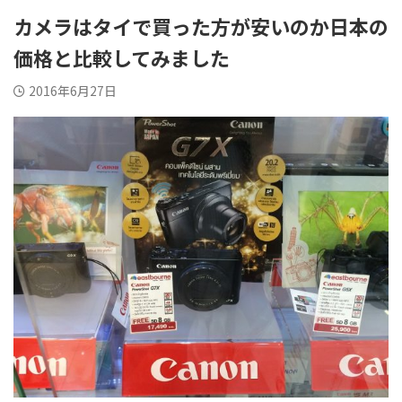
BTSセントルイス
BTSアーリー
カメラはタイで買った方が安いのか日本の
BTSアソーク
BTSチットロム
価格と比較してみました
BTSチョンノンシー
BTSエカマイ
2016年6月27日
BTSナショナルスタジア
BTSナナ
ム
BTSパヤタイ
BTSプルンチット
BTSプラカノン
BTSプロンポン
BTSラチャダムリー
BTSラチャテウィー
BTSサラデーン
BTSサイアム
BTSトンロー
MRTルンピニ
MRTサムヤン
MRTサムヨット
BTSオンヌット
リバーサイド
その他エリア
検索