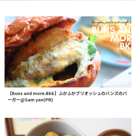
BTSセントルイス
BTSアーリー
BTSアソーク
BTSチットロム
BTSチョンノンシー
BTSエカマイ
BTSナショナルスタジア
BTSナナ
ム
BTSパヤタイ
BTSプルンチット
BTSプラカノン
BTSプロンポン
BTSラチャダムリー
BTSラチャテウィー
BTSサラデーン
BTSサイアム
2021/6/3
BTSトンロー
MRTルンピニ
MRTサムヤン
MRTサムヨット
【Buns and more.Bkk】ふかふかブリオッシュのバンズのバ
ーガー@Sam yan(PR)
BTSオンヌット
リバーサイド
その他エリア
検索