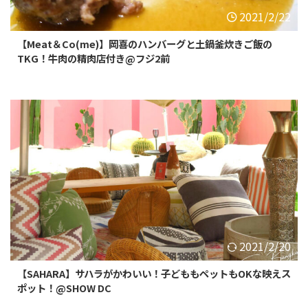
2021/2/22
【Meat＆Co(me)】岡喜のハンバーグと土鍋釜炊きご飯の
TKG！牛肉の精肉店付き@フジ2前
2021/2/20
【SAHARA】サハラがかわいい！子どももペットもOKな映えス
ポット！@SHOW DC