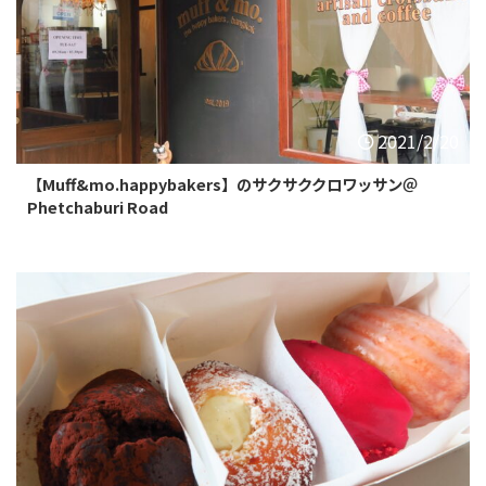
2021/2/20
【Muff&mo.happybakers】のサクサククロワッサン＠
Phetchaburi Road