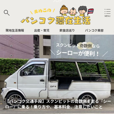
ブログ
サイト内検索
現地生活情報
出産・育児
飲食店巡り
バンコク美容
バンコク飲食店
アフタヌーンティー
イタリアン
パン屋
ビュッフェ
BAR
カフェ
中華
日本食
お肉
タイ料理
【Blue Wild Space】ビンテージ雑貨とカフェ・撮影スタ
ジオ・マツエク＆ネイルのマルチストア@Sukhumvit
多国籍
Soi 36
バンコク飲食店（最寄り駅別）